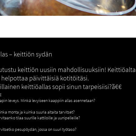
llas – keittiön sydän
utustu keittiön uusiin mahdollisuuksiin! Keittiöalta
a helpottaa päivittäisiä kotitöitäsi.
illainen keittiöallas sopii sinun tarpeisiisi?ã€€
€
apin leveys. Minkä levyiseen kaappiin allas asennetaan?
inka monta ja kuinka suuria altaita tarvitset?
vitaanko tilaa suurille kattiloille ja uunipelleille?
rvitsetko pesupöydän, jossa on suuri työtaso?