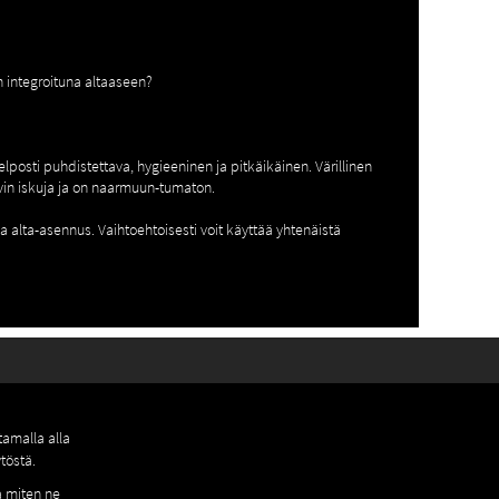
n integroituna altaaseen?
posti puhdistettava, hygieeninen ja pitkäikäinen. Värillinen
hyvin iskuja ja on naarmuun-tumaton.
a alta-asennus. Vaihtoehtoisesti voit käyttää yhtenäistä
amalla alla
töstä.
a miten ne