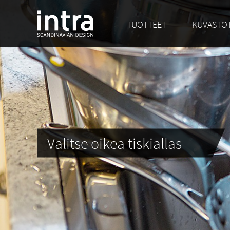
TUOTTEET
KUVASTOT
Valitse oikea tiskiallas