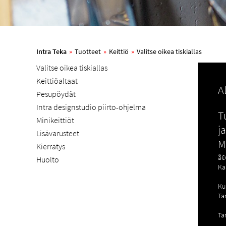
Intra Teka
»
Tuotteet
»
Keittiö
»
Valitse oikea tiskiallas
Valitse oikea tiskiallas
Keittiöaltaat
A
Pesupöydät
Intra designstudio piirto-ohjelma
T
Minikeittiöt
j
Lisävarusteet
M
Kierrätys
ã€
Huolto
Ka
Ku
Tar
Ta