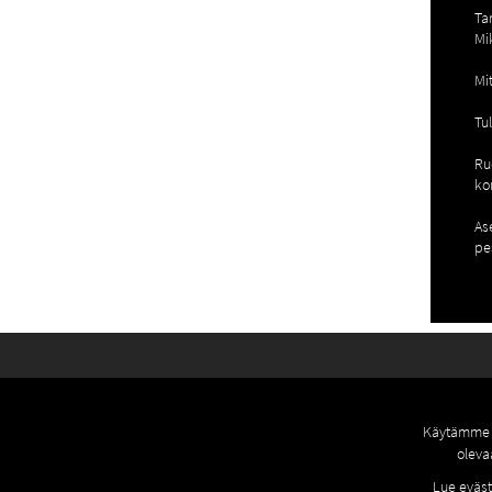
Ta
Mik
Mi
Tu
Ru
ko
As
pe
Käytämme o
oleva
Lue eväst