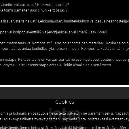
rvitsetko valutustasoa? Kummalla puolella?
ä toimii parhaiten juuri sinun keittiössäsi?
tä lisävarusteita haluat? Leikkuulaudan, huuhtelukulhon vai pesuaineannostelija
lppa vai koripohjaventtiili? Vaijeriohjauksella vai ilman? Easy Cover?
ostumaton teräs vai komposiitti? Teräs on erinomainen materiaali, koska se on hel
mposiittiallas antaa keittiöllesi yksilöllisen ilmeen . Komposiitti kestää erittäin 
ennustapa. Keittiöaltaalle on valittavissa kolme asennustapaa; upotus-, huullos- j
supöytää. Valittu asennustapa antaa kullekin altaalle erilaisen ilmeen.
Cookies
mia ja kolmansien osapuolien evästeitä palvelumme parantamiseksi. Napsautt
a Hyväksy-painiketta hyväksyt tämän. Napsauta 'Estä' poistaaksesi evästeet käy
ekäytännöstämme tietoa siitä
, mitä evästeitä käytämme, mihin niitä käytetään j