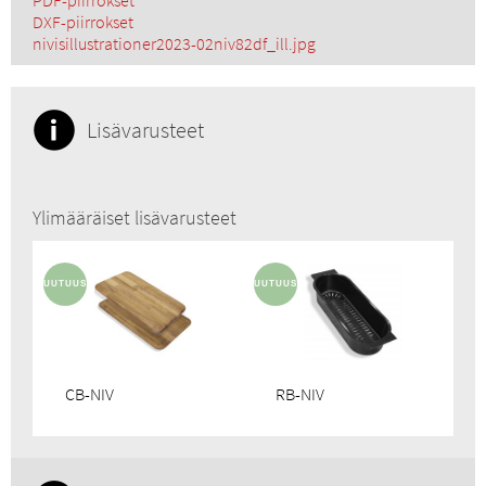
PDF-piirrokset
DXF-piirrokset
nivisillustrationer2023-02niv82df_ill.jpg
Lisävarusteet
Ylimääräiset lisävarusteet
CB-NIV
RB-NIV