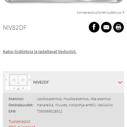
Korkearesoluutioinen tuotekuva
NIV82DF
Katso lisätietoja ja ladattavat tiedostot.
NIV82DF
Asennus:
Upotusasennus, Huullosasennus, Alta-asennus
Ominaisuudet:
Hanareikä, Ylivuoto, Koripohjaventtiili, Vesilukko
EAN:
7393069026511
Tuotetiedot