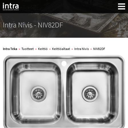
Intra Nivis - NIV82DF
Intra Teka
»
Tuotteet
»
Keittiö
»
Keittiöaltaat
»
Intra Nivis
»
NIV82DF
Haku: