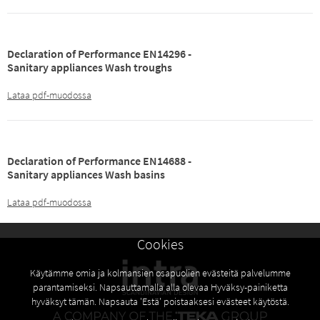
Declaration of Performance EN14296 -
Sanitary appliances Wash troughs
Lataa pdf-muodossa
Declaration of Performance EN14688 -
Sanitary appliances Wash basins
Lataa pdf-muodossa
Cookies
Käytämme omia ja kolmansien osapuolien evästeitä palvelumme
parantamiseksi. Napsauttamalla alla olevaa Hyväksy-painiketta
hyväksyt tämän. Napsauta 'Estä' poistaaksesi evästeet käytöstä.