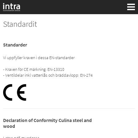
Standardit
Standarder
Vi uppfyller kraven i dessa EN-standarder
- Kraven för CE märkning: EN-13310
- Ventildelar inkl vattenlås och bräddavlopp: EN-274
Haku:
Declaration of Conformity Culina steel and
wood
Lataa pdf-muodossa