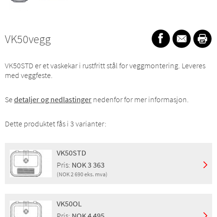
VK50vegg
VK50STD er et vaskekar i rustfritt stål for veggmontering. Leveres
med veggfeste.
Se
detaljer og nedlastinger
nedenfor for mer informasjon.
Dette produktet fås i 3 varianter:
VK50STD
Pris:
NOK 3 363
(NOK 2 690 eks. mva)
Montering:
Veggmontering
Finish:
Blank
VK50OL
Pris inkl. mva:
NOK 3 363
Pris:
NOK 4 495