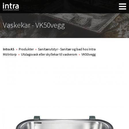
Vaskekar - VK50vegg
Intra AS
»
Produkter
»
Sanitærutstyr - Sanitær og bad hos Intra
Mölntorp
»
Utslagsvask eller skyllekar til vaskerom
»
VK50vegg
Søk: