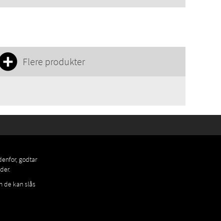
Flere produkter
denfor, godtar
der.
n de kan slås