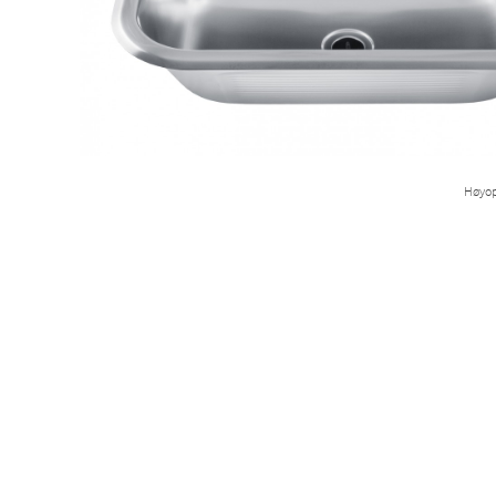
Høyop