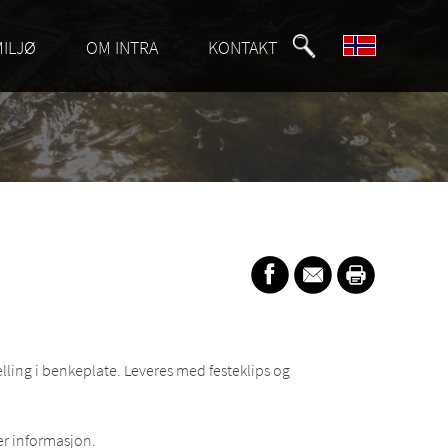
MILJØ
OM INTRA
KONTAKT
felling i benkeplate. Leveres med festeklips og
r informasjon.