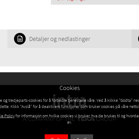
Detaljer og nedlastinger
Cookies
e og tredjeparts-cookies for å forbedre tjenestene våre. Ved å klikke "Godta" ne
dette. Klikk "Avslå" for å deaktivere funksjoner som bruker cookies på våre nettsi
ie Policy
for informasjon om hvilke cookies vi bruker, hva de brukes til og hvorda
av.
© 2026 INTRA AS