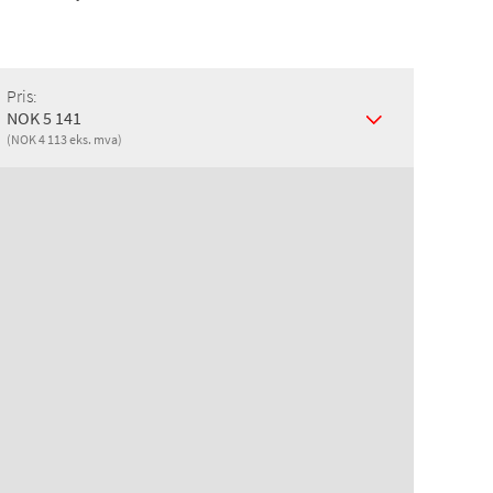
Pris:
NOK 5 141
(NOK 4 113 eks. mva)