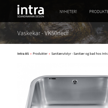
NYHETER!
PRODUKT
Vaskekar - VK50nedf
Intra AS
»
Produkter
»
Sanitærutstyr - Sanitær og bad hos Int