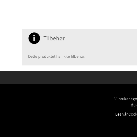
Tilbehør
Dette produktet har ikke tilbehør.
Vi bruker egn
du 
Les vår
Cook