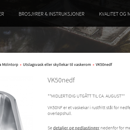
ER
BROSJYRER & INSTRUKSJONER
KVALITET OG 
ra Mölntorp
»
Utslagsvask eller skyllekar til vaskerom
»
VK50nedf
VK50nedf
**MIDLERTIDIG UTGÅTT TIL CA. AUGUST**
VK50NF er et vaskekar i rustfritt stål for ned
overløpshull.
Se
detaljer og nedlastinger
nedenfor for me