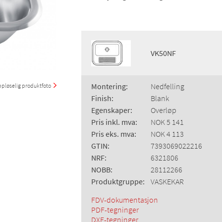
VK50NF
Montering:
Nedfelling
pløselig produktfoto
Finish:
Blank
Egenskaper:
Overløp
Pris inkl. mva:
NOK 5 141
Pris eks. mva:
NOK 4 113
GTIN:
7393069022216
NRF:
6321806
NOBB:
28112266
Produktgruppe:
VASKEKAR
FDV-dokumentasjon
PDF-tegninger
DXF-tegninger