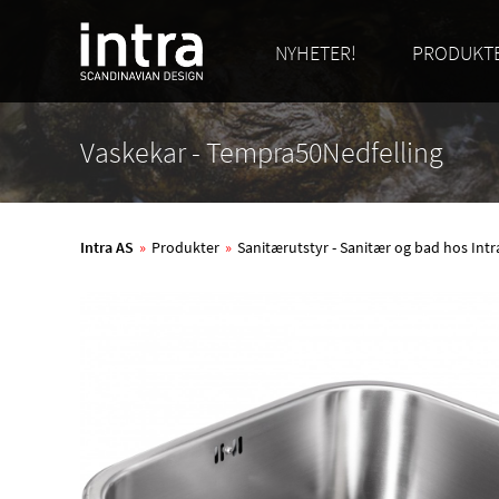
NYHETER!
PRODUKT
Vaskekar - Tempra50Nedfelling
Intra AS
»
Produkter
»
Sanitærutstyr - Sanitær og bad hos Int