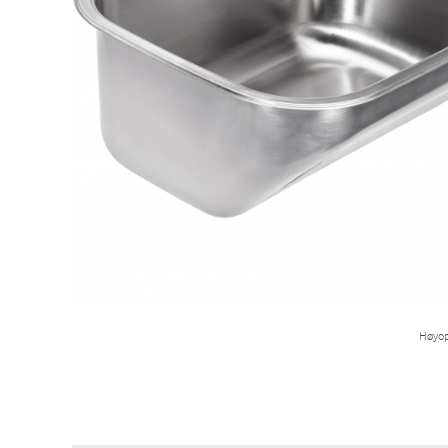
Høyop