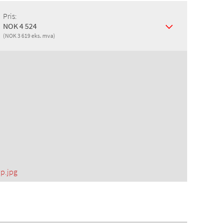
Pris:
NOK 4 524
(NOK 3 619 eks. mva)
p.jpg