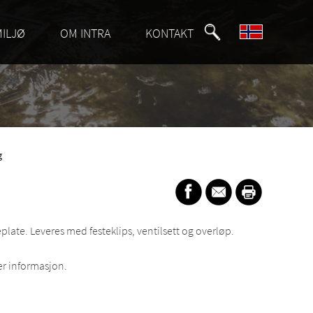
MILJØ
OM INTRA
KONTAKT
g
nkeplate. Leveres med festeklips, ventilsett og overløp.
r informasjon.