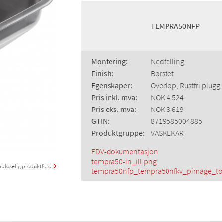
TEMPRA50NFP
Montering:
Nedfelling
Finish:
Børstet
Egenskaper:
Overløp, Rustfri plugg
Pris inkl. mva:
NOK 4 524
Pris eks. mva:
NOK 3 619
GTIN:
8719585004885
Produktgruppe:
VASKEKAR
FDV-dokumentasjon
tempra50-in_ill.png
pløselig produktfoto
tempra50nfp_tempra50nfkv_pimage_to