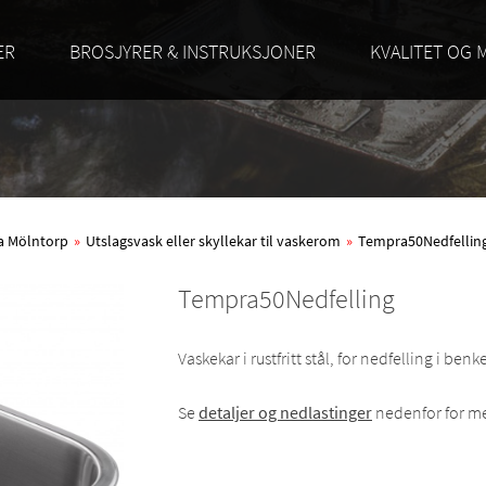
ER
BROSJYRER & INSTRUKSJONER
KVALITET OG 
ra Mölntorp
»
Utslagsvask eller skyllekar til vaskerom
»
Tempra50Nedfellin
Tempra50Nedfelling
Vaskekar i rustfritt stål, for nedfelling i be
Se
detaljer og nedlastinger
nedenfor for me