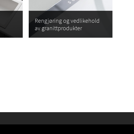
Rengjøring og vedlikehold
av granittprodukter