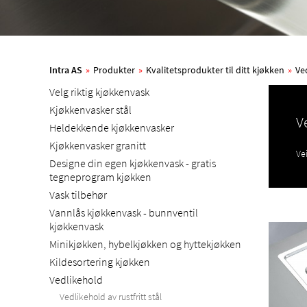
Intra AS
»
Produkter
»
Kvalitetsprodukter til ditt kjøkken
»
Ve
Velg riktig kjøkkenvask
Kjøkkenvasker stål
V
Heldekkende kjøkkenvasker
Kjøkkenvasker granitt
Ve
Designe din egen kjøkkenvask - gratis
tegneprogram kjøkken
Vask tilbehør
Vannlås kjøkkenvask - bunnventil
kjøkkenvask
Minikjøkken, hybelkjøkken og hyttekjøkken
Kildesortering kjøkken
Vedlikehold
Vedlikehold av rustfritt stål