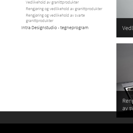
Vedlikehold av granittprodukter
Rengjøring og vedlikehold av granittprodukter
Rengjøring og vedlikehold av svarte
granittprodukter
Vedl
Intra Designstudio - tegneprogram
Reng
av s