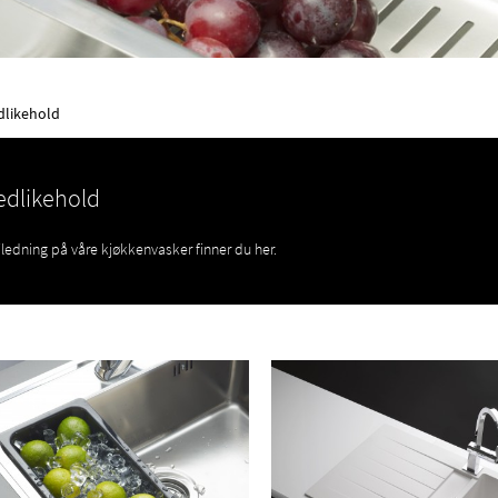
dlikehold
edlikehold
iledning på våre kjøkkenvasker finner du her.