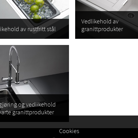
Vedlikehold av
ikehold av rustfritt stål
granittprodukter
jøring og vedlikehold
varte granittprodukter
Cookies