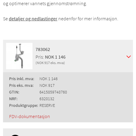
og optimerer vannets gjennomstrømning.
Se
detaljer og nedlastinger
nedenfor for mer informasjon.
783062
Pris:
NOK 1 146
(NOK 917 eks. mva)
Pris inkl. mva:
NOK 1 146
Pris eks. mva:
NOK 917
GTIN:
6415859748760
NRF:
6320132
Produktgruppe:
RESERVE
FDV-dokumentasjon