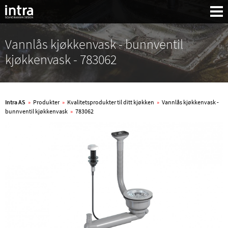
Vannlås kjøkkenvask - bunnventil
kjøkkenvask - 783062
Intra AS
»
Produkter
»
Kvalitetsprodukter til ditt kjøkken
»
Vannlås kjøkkenvask -
bunnventil kjøkkenvask
»
783062
Søk: