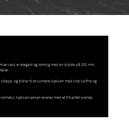
. Hver vask er elegant og romslig med en dybde på 200 mm,
ytene!
en slitasje, og bidrar til et sunnere kjøkken med sine luktfrie og
 armatur. Kjøkkenvasken leveres med et firkantet overløp