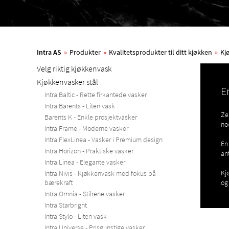
Intra AS
»
Produkter
»
Kvalitetsprodukter til ditt kjøkken
»
Kj
Velg riktig kjøkkenvask
Kjøkkenvasker stål
E
Intra Baltic - Rette firkantede vasker
Intra Barents - Liten vask
Ze
Barents K - Enkle prosjektvasker
no
Intra Frame - Moderne vasker
Intra FlexLinea - Vasker i Premium design
En 
Intra Horizon - Praktiske vasker
an
Intra Linea - Elegante vasker
Kj
Intra Nivis - Kjøkkenvask med fokus på
bærekraft
og
Intra Omnia - Stilrene vasker
Intra Starbright
Intra Stylo - Liten vask
Intra Universe - Prisgunstige vasker