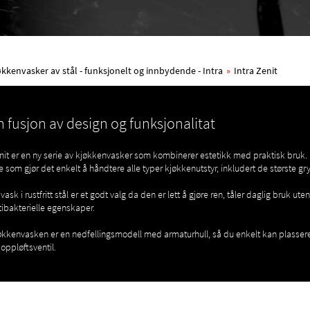
økkenvasker av stål - funksjonelt og innbydende - Intra
»
Intra Zenit
n fusjon av design og funksjonalitat
nit er en ny serie av kjøkkenvasker som kombinerer estetikk med praktisk bruk
e som gjør det enkelt å håndtere alle typer kjøkkenutstyr, inkludert de største gr
vask i rustfritt stål er et godt valg da den er lett å gjøre ren, tåler daglig bruk ut
tibakterielle egenskaper.
økkenvasken er en nedfellingsmodell med armaturhull, så du enkelt kan plassere
 oppløftsventil.