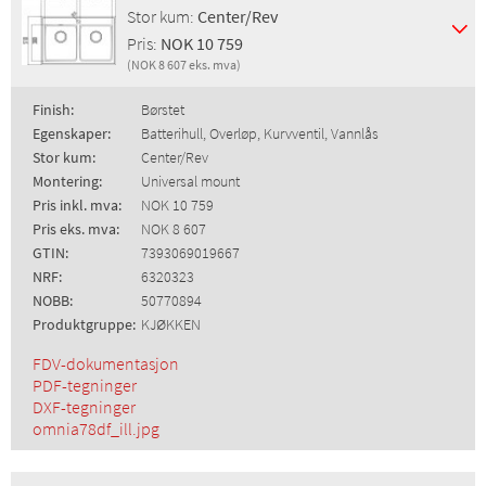
Stor kum:
Center/Rev
Pris:
NOK 10 759
(NOK 8 607 eks. mva)
Finish:
Børstet
Egenskaper:
Batterihull, Overløp, Kurvventil, Vannlås
Stor kum:
Center/Rev
Montering:
Universal mount
Pris inkl. mva:
NOK 10 759
Pris eks. mva:
NOK 8 607
GTIN:
7393069019667
NRF:
6320323
NOBB:
50770894
Produktgruppe:
KJØKKEN
FDV-dokumentasjon
PDF-tegninger
DXF-tegninger
omnia78df_ill.jpg