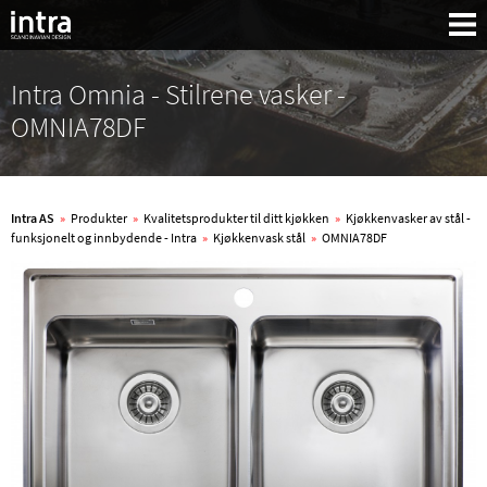
Intra Omnia - Stilrene vasker -
OMNIA78DF
Intra AS
»
Produkter
»
Kvalitetsprodukter til ditt kjøkken
»
Kjøkkenvasker av stål -
funksjonelt og innbydende - Intra
»
Kjøkkenvask stål
»
OMNIA78DF
Søk: