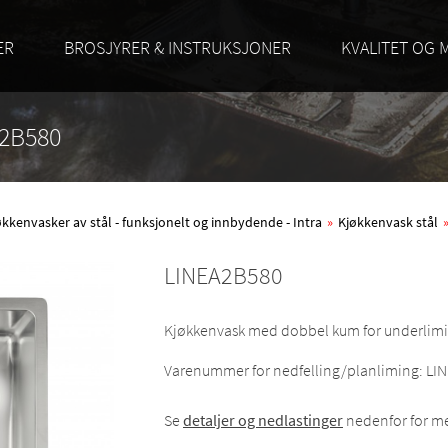
ER
BROSJYRER & INSTRUKSJONER
KVALITET OG 
A2B580
økkenvasker av stål - funksjonelt og innbydende - Intra
»
Kjøkkenvask stål
LINEA2B580
Kjøkkenvask med dobbel kum for underlimin
Varenummer for nedfelling/planliming: L
Se
detaljer og nedlastinger
nedenfor for me