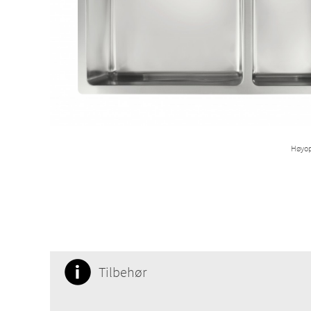
Høyop
Tilbehør