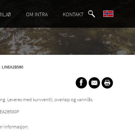
MILJØ
OM INTRA
KONTAKT
»
LINEA2B580
g. Leveres med kurvventil, overløp og vannlås.
INEA2B580F
r informasjon.