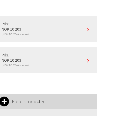
Pris:
NOK 10 203
(NOK 8 162 eks. mva)
Vannlås
Pris:
NOK 10 203
(NOK 8 162 eks. mva)
g
Vannlås
Flere produkter