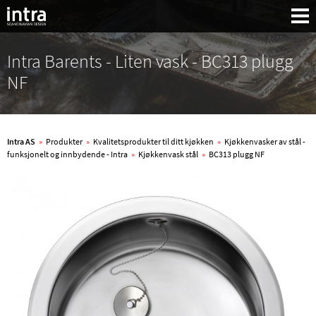
Intra Barents - Liten vask - BC313 plugg
NF
Intra AS
»
Produkter
»
Kvalitetsprodukter til ditt kjøkken
»
Kjøkkenvasker av stål -
funksjonelt og innbydende - Intra
»
Kjøkkenvask stål
»
BC313 plugg NF
Søk: