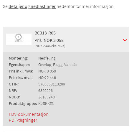
Se
detaljer og nedlastinger
nedenfor for mer informasjon.
BC313-R05
Pris:
NOK 3 058
(NOK 2 446 eks. mva)
Montering:
Nedfelling
Egenskaper:
Overløp, Plugg, Vannlås
Pris inkl. mva:
NOK 3 058
Pris eks. mva:
NOK 2 446
GTIN:
5708563113209
NRF:
6320226
NOBB:
28105948
Produktgruppe:
KJØKKEN
FDV-dokumentasjon
PDF-tegninger