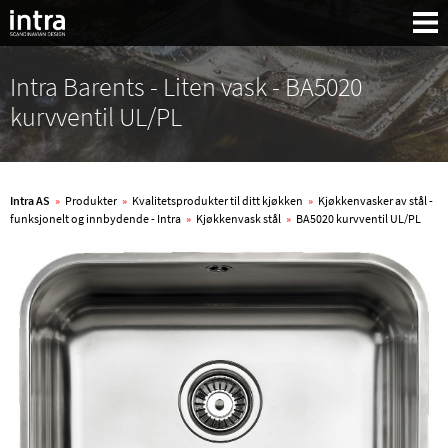
Intra Barents - Liten vask - BA5020
kurvventil UL/PL
Intra AS
»
Produkter
»
Kvalitetsprodukter til ditt kjøkken
»
Kjøkkenvasker av stål -
funksjonelt og innbydende - Intra
»
Kjøkkenvask stål
»
BA5020 kurvventil UL/PL
Søk: