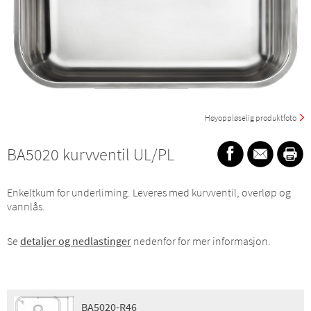
Høyoppløselig produktfoto
BA5020 kurvventil UL/PL
Enkeltkum for underliming. Leveres med kurvventil, overløp og
vannlås.
Se
detaljer og nedlastinger
nedenfor for mer informasjon.
BA5020-R46