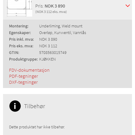
Pris:
NOK 3 890
(NOK 3 112 eks. mva)
Montering:
Underliming, Weld mount
Egenskaper:
Overløp, Kurvventil, Vannlås
Pris inkl. mva:
NOK 3 890
Pris eks. mva:
NOK 3 112
GTIN:
5708563015749
Produktgruppe:
KJØKKEN
FDV-dokumentasjon
PDF-tegninger
DXF-tegninger
Tilbehør
Dette produktet har ikke tilbehør.