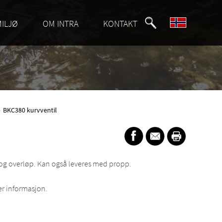
MILJØ
OM INTRA
KONTAKT
»
BKC380 kurvventil
l og overløp. Kan også leveres med propp.
r informasjon.