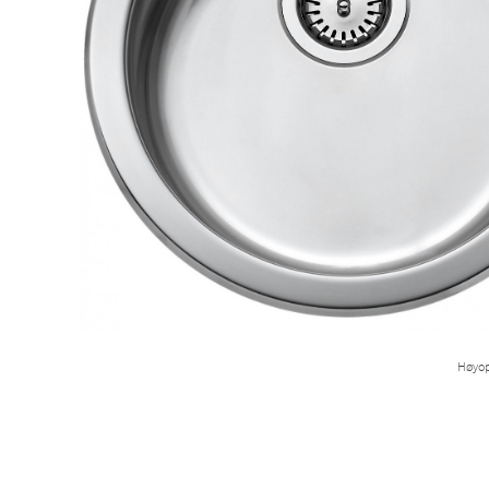
Høyop