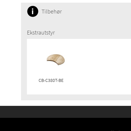
Tilbehør
Ekstrautstyr
CB-C380T-BE