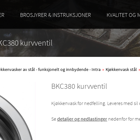
ER
BROSJYRER & INSTRUKSJONER
KVALITET OG 
BKC380 kurvventil
økkenvasker av stål - funksjonelt og innbydende - Intra
»
Kjøkkenvask stål
BKC380 kurvventil
Kjøkkenvask for nedfelling. Leveres med si
Se
detaljer og nedlastinger
nedenfor for me