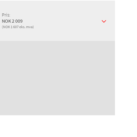
Pris:
NOK 2 009
(NOK 1 607 eks. mva)