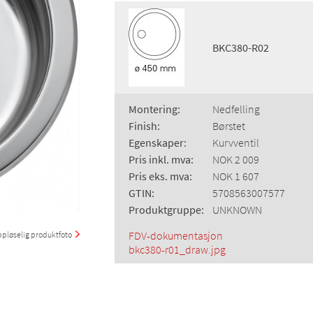
BKC380-R02
Montering:
Nedfelling
Finish:
Børstet
Egenskaper:
Kurvventil
Pris inkl. mva:
NOK 2 009
Pris eks. mva:
NOK 1 607
GTIN:
5708563007577
Produktgruppe:
UNKNOWN
FDV-dokumentasjon
pløselig produktfoto
bkc380-r01_draw.jpg