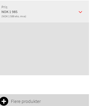
Pris:
NOK 1 985
(NOK 1 588 eks. mva)
Flere produkter