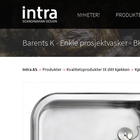
NYHETER!
PRODUKT
Barents K - Enkle prosjektvasker - 
Intra AS
»
Produkter
»
Kvalitetsprodukter til ditt kjøkken
»
Kj