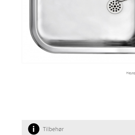
Høyop
Tilbehør