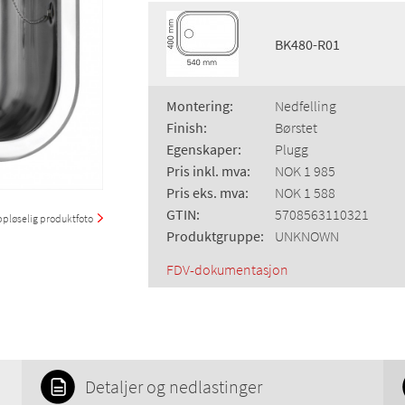
BK480-R01
Montering:
Nedfelling
Finish:
Børstet
Egenskaper:
Plugg
Pris inkl. mva:
NOK 1 985
Pris eks. mva:
NOK 1 588
GTIN:
5708563110321
pløselig produktfoto
Produktgruppe:
UNKNOWN
FDV-dokumentasjon
Detaljer og nedlastinger