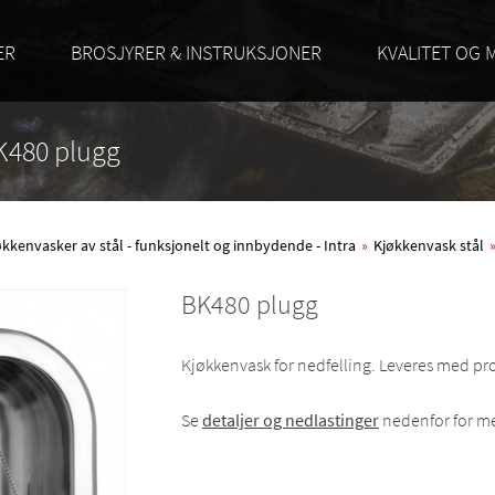
ER
BROSJYRER & INSTRUKSJONER
KVALITET OG 
BK480 plugg
økkenvasker av stål - funksjonelt og innbydende - Intra
»
Kjøkkenvask stål
BK480 plugg
Kjøkkenvask for nedfelling. Leveres med p
Se
detaljer og nedlastinger
nedenfor for me