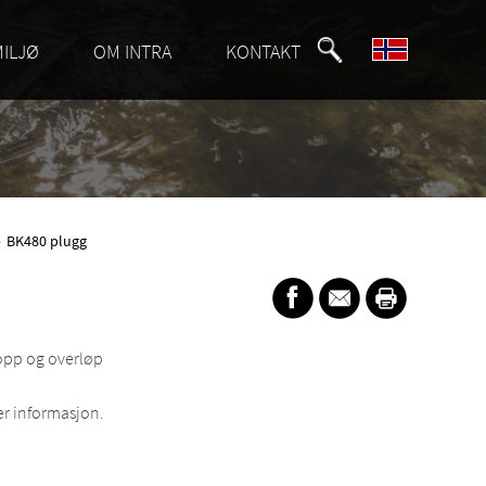
MILJØ
OM INTRA
KONTAKT
»
BK480 plugg
ropp og overløp
r informasjon.