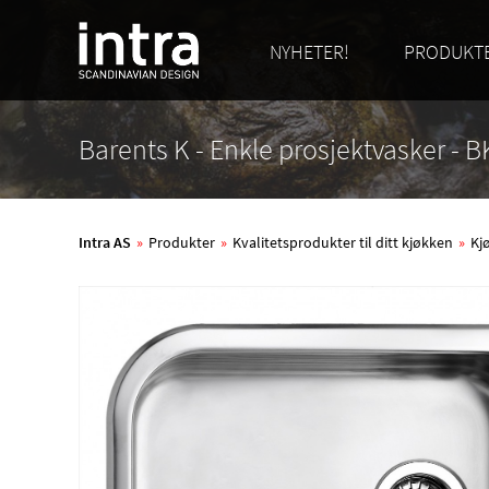
NYHETER!
PRODUKT
Barents K - Enkle prosjektvasker - B
Intra AS
»
Produkter
»
Kvalitetsprodukter til ditt kjøkken
»
Kj