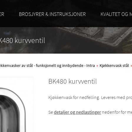
ER
BROSJYRER & INSTRUKSJONER
KVALITET OG 
K480 kurvventil
økkenvasker av stål - funksjonelt og innbydende - Intra
»
Kjøkkenvask stål
BK480 kurvventil
Kjøkkenvask for nedfelling. Leveres med p
Se
detaljer og nedlastinger
nedenfor for me