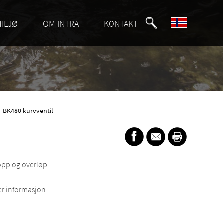
MILJØ
OM INTRA
KONTAKT
»
BK480 kurvventil
ropp og overløp
r informasjon.