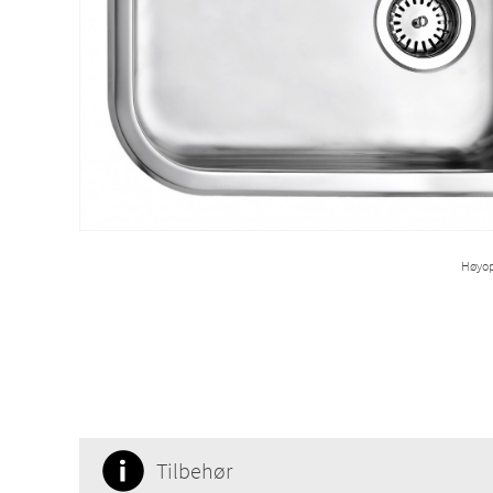
Høyop
Tilbehør