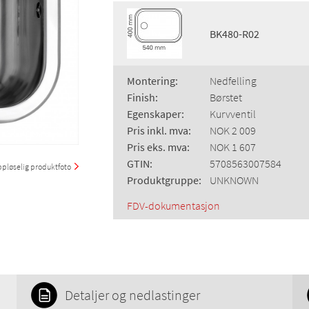
BK480-R02
Montering:
Nedfelling
Finish:
Børstet
Egenskaper:
Kurvventil
Pris inkl. mva:
NOK 2 009
Pris eks. mva:
NOK 1 607
GTIN:
5708563007584
pløselig produktfoto
Produktgruppe:
UNKNOWN
FDV-dokumentasjon
Detaljer og nedlastinger