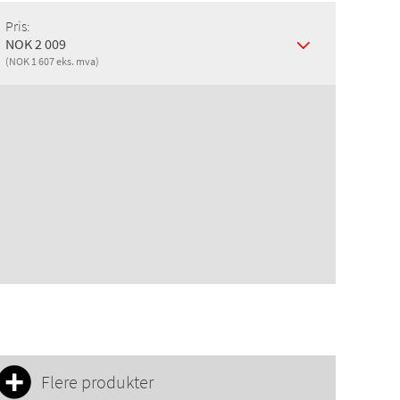
Pris:
NOK 2 009
(NOK 1 607 eks. mva)
Flere produkter