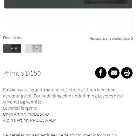
Flere bilder:
Høyoppløselig produktfoto
Primus D150
Kjøkkenvask i granittmaterialet,1 stor og 1 liten kum med
avrenningsfelt. For nedfelling eller underliming.Leveres med
vriventil og vannlås.
Leveres i fargene:
Onyx Art.nr: PRID150-O
Alpina Art.nr: PRID150-ALP
Se
detaljer og nedlastinger
nedenfor for mer informasjon.