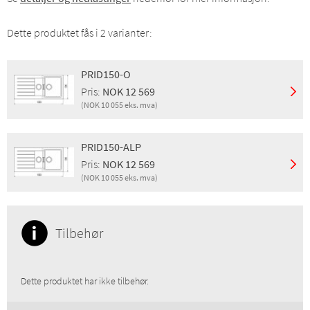
Dette produktet fås i 2 varianter:
PRID150-O
Pris:
NOK 12 569
(NOK 10 055 eks. mva)
Montering:
Nedfelling
Egenskaper:
Overløp, Oppløftventil, Vannlås
PRID150-ALP
Finish:
Onyx
Pris:
NOK 12 569
Pris inkl. mva:
NOK 12 569
(NOK 10 055 eks. mva)
Pris eks. mva:
NOK 10 055
Montering:
Nedfelling
GTIN:
4014949000447
Egenskaper:
Overløp, Oppløftventil, Vannlås
NRF:
6320001
Finish:
Alpina
Tilbehør
NOBB:
40343493
Pris inkl. mva:
NOK 12 569
Produktgruppe:
GRANITT
Pris eks. mva:
NOK 10 055
GTIN:
4014949001345
Dette produktet har ikke tilbehør.
NOBB:
42524300
Produktgruppe:
GRANITT