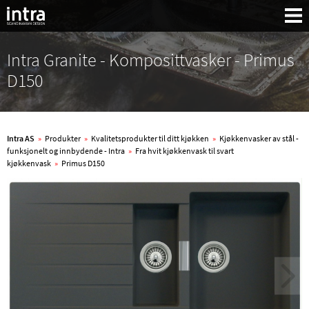
Intra Granite - Komposittvasker - Primus
D150
Intra AS
»
Produkter
»
Kvalitetsprodukter til ditt kjøkken
»
Kjøkkenvasker av stål -
funksjonelt og innbydende - Intra
»
Fra hvit kjøkkenvask til svart
kjøkkenvask
»
Primus D150
Søk: