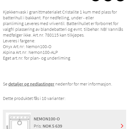
Kjøkkenvask i granittmaterialet Cristalite 1 kum med plass for
batterihull i bakkant. For nedfelling, under - eller
planliming.Leveres med vriventil. Batterihullet er forborret for
valgfri plassering av blandebatteri og evnt. tilbehør. NB! Vannlås
medfølger ikke. Art.nr. 780115 kan tilkjøpes.
Leveres i fargene:
Onyx Art.nr: Nemon100-O
Alpina Art.nr: Nemon100-ALP
Eget art.nr. for plan- og underliming
Se
detaljer og nedlastinger
nedenfor for mer informasjon.
Dette produktet fås i 10 varianter:
NEMON100-O
Pris:
NOK 5 639