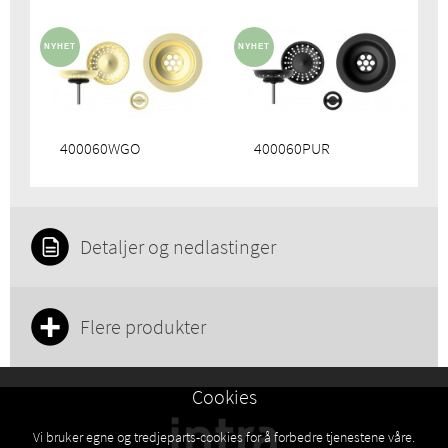
400060WGO
400060PUR
Detaljer og nedlastinger
Flere produkter
Cookies
Vi bruker egne og tredjeparts-cookies for å forbedre tjenestene våre.