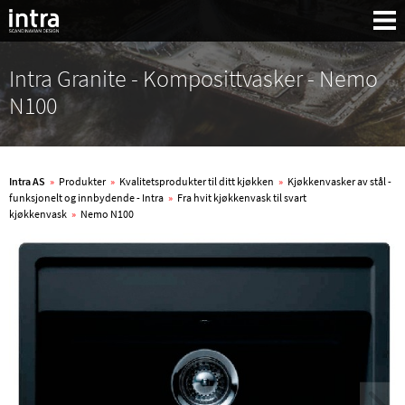
Intra Granite - Komposittvasker - Nemo
N100
Intra AS
»
Produkter
»
Kvalitetsprodukter til ditt kjøkken
»
Kjøkkenvasker av stål -
funksjonelt og innbydende - Intra
»
Fra hvit kjøkkenvask til svart
kjøkkenvask
»
Nemo N100
Søk: