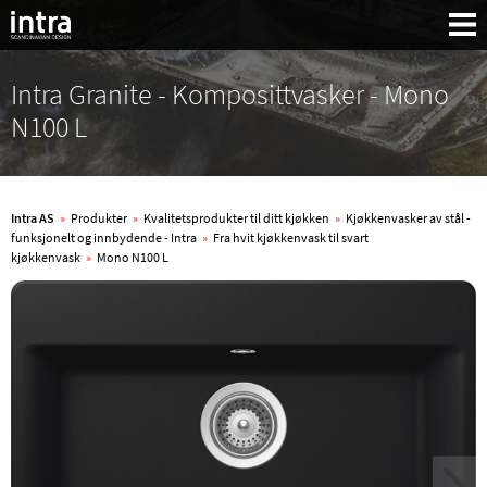
Intra Granite - Komposittvasker - Mono
N100 L
Intra AS
»
Produkter
»
Kvalitetsprodukter til ditt kjøkken
»
Kjøkkenvasker av stål -
funksjonelt og innbydende - Intra
»
Fra hvit kjøkkenvask til svart
kjøkkenvask
»
Mono N100 L
Søk: