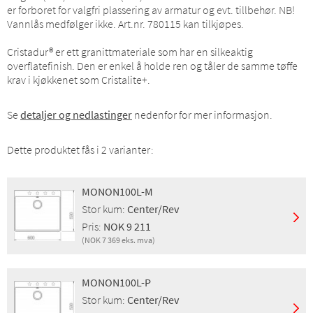
er forboret for valgfri plassering av armatur og evt. tillbehør. NB!
Vannlås medfølger ikke. Art.nr. 780115 kan tilkjøpes.
Cristadur® er ett granittmateriale som har en silkeaktig
overflatefinish. Den er enkel å holde ren og tåler de samme tøffe
krav i kjøkkenet som Cristalite+.
Se
detaljer og nedlastinger
nedenfor for mer informasjon.
Dette produktet fås i 2 varianter:
MONON100L-M
Stor kum:
Center/Rev
Pris:
NOK 9 211
(NOK 7 369 eks. mva)
Montering:
Nedfelling
Egenskaper:
Overløp, Kurvventil
MONON100L-P
Stor kum:
Center/Rev
Stor kum:
Center/Rev
Finish:
Magma