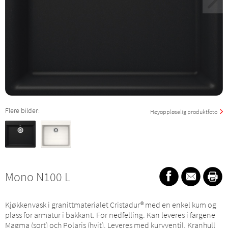
Flere bilder:
Høyoppløselig produktfoto
Mono N100 L
Kjøkkenvask i granittmaterialet Cristadur® med en enkel kum og
plass for armatur i bakkant. For nedfelling. Kan leveres i fargene
Magma (sort) och Polaris (hvit). Leveres med kurvventil. Kranhull