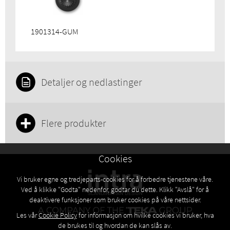
1901314-GUM
Detaljer og nedlastinger
Flere produkter
Cookies
Vi bruker egne og tredjeparts-cookies for å forbedre tjenestene våre.
Ved å klikke "Godta" nedenfor, godtar du dette. Klikk "Avslå" for å
deaktivere funksjoner som bruker cookies på våre nettsider.
Les vår
Cookie Policy
for informasjon om hvilke cookies vi bruker, hva
de brukes til og hvordan de kan slås av.