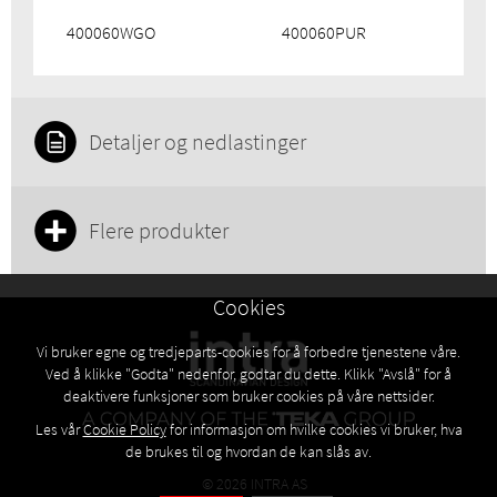
400060WGO
400060PUR
Detaljer og nedlastinger
Flere produkter
Cookies
Vi bruker egne og tredjeparts-cookies for å forbedre tjenestene våre.
Ved å klikke "Godta" nedenfor, godtar du dette. Klikk "Avslå" for å
deaktivere funksjoner som bruker cookies på våre nettsider.
Les vår
Cookie Policy
for informasjon om hvilke cookies vi bruker, hva
de brukes til og hvordan de kan slås av.
© 2026 INTRA AS