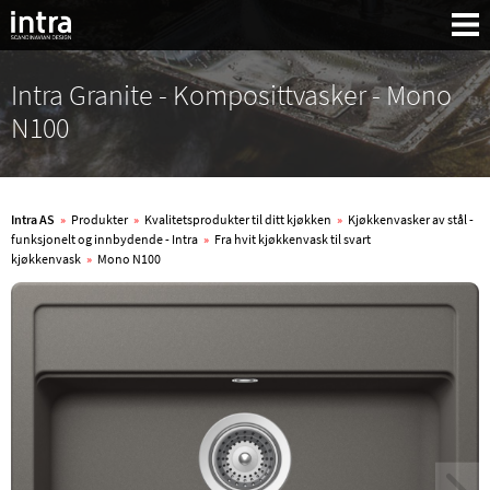
Intra Granite - Komposittvasker - Mono
N100
Intra AS
»
Produkter
»
Kvalitetsprodukter til ditt kjøkken
»
Kjøkkenvasker av stål -
funksjonelt og innbydende - Intra
»
Fra hvit kjøkkenvask til svart
kjøkkenvask
»
Mono N100
Søk: