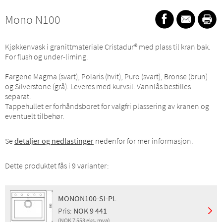
Mono N100
Kjøkkenvask i granittmateriale Cristadur® med plass til kran bak.
For flush og under-liming.
Fargene Magma (svart), Polaris (hvit), Puro (svart), Bronse (brun)
og Silverstone (grå). Leveres med kurvsil. Vannlås bestilles
separat.
Tappehullet er forhåndsboret for valgfri plassering av kranen og
eventuelt tilbehør.
Se
detaljer og nedlastinger
nedenfor for mer informasjon.
Dette produktet fås i 9 varianter:
MONON100-SI-PL
Pris:
NOK 9 441
(NOK 7 553 eks. mva)