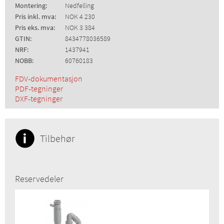
Montering:
Nedfelling
Pris inkl. mva:
NOK 4 230
Pris eks. mva:
NOK 3 384
GTIN:
8434778036589
NRF:
1437941
NOBB:
60760183
FDV-dokumentasjon
PDF-tegninger
DXF-tegninger
Tilbehør
Reservedeler