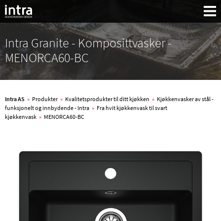
Intra Granite - Komposittvasker -
MENORCA60-BC
Intra AS
»
Produkter
»
Kvalitetsprodukter til ditt kjøkken
»
Kjøkkenvasker av stål -
funksjonelt og innbydende - Intra
»
Fra hvit kjøkkenvask til svart
kjøkkenvask
»
MENORCA60-BC
Søk: