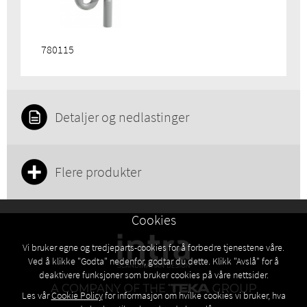
780115
Detaljer og nedlastinger
Flere produkter
Cookies
Vi bruker egne og tredjeparts-cookies for å forbedre tjenestene våre.
Ved å klikke "Godta" nedenfor, godtar du dette. Klikk "Avslå" for å
deaktivere funksjoner som bruker cookies på våre nettsider.
Les vår
Cookie Policy
for informasjon om hvilke cookies vi bruker, hva