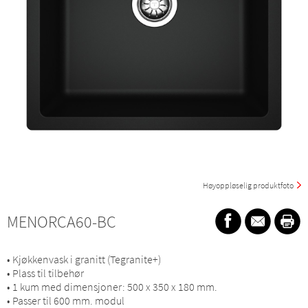
Høyoppløselig produktfoto
MENORCA60-BC
• Kjøkkenvask i granitt (Tegranite+)
• Plass til tilbehør
• 1 kum med dimensjoner: 500 x 350 x 180 mm.
• Passer til 600 mm. modul