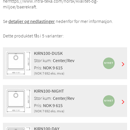
herhttps://www.intra-teka.com/norsk/kvalitet-og-
miljoe/baerekraft.
Se
detaljer og nedlastinger
nedenfor for mer informasjon.
Dette produktet fås i 5 varianter:
KIRN100-DUSK
Stor kum:
Center/Rev
Pris:
NOK 9 615
(NOK 7 692 eks. mva)
Montering:
Nedfelling, Underliming, EcoRange
Egenskaper:
Sil, EcoRange
KIRN100-NIGHT
Stor kum:
Center/Rev
Stor kum:
Center/Rev
Finish:
Dusk
Pris:
NOK 9 615
Pris inkl. mva:
NOK 9 615
(NOK 7 692 eks. mva)
Pris eks. mva:
NOK 7 692
Montering:
Nedfelling, Planliming, Underliming, EcoRange
GTIN:
4014949716089
Egenskaper:
Sil, EcoRange
NRF:
1382676
KIRN100-DAY