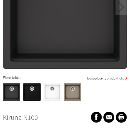
Flere bilder:
Høyoppløselig produktfoto
Kiruna N100