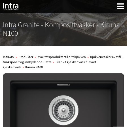
Intra Granite - Komposittvasker - Kiruna
N100
Intra AS
»
Produkter
»
Kvalitetsprodukter til ditt kjøkken
»
Kjøkkenvasker av stål -
funksjonelt og innbydende - Intra
»
Fra hvit kjøkkenvask til svart
kjøkkenvask
»
Kiruna N100
Søk: