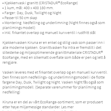
• Kjøkkenvask i granitt (CRISTADUR® EcoRange)
• 1 kum, mål: 400 x 400 180 mm.
• Farger: Day, Dusk, Twilight og Night
• Passer til 50 cm skap
• Montering: Nedfelling og underlimning (Night finnes også som
planlimings modell)
• Inkl. firkantet overløp og manuell kurvventil i rustfritt stål
Kjøkkenvasken Kiruna er en enkel og stilig vask som passer inn i
alle moderne kjøkken. Granittvasken fra Intra er fremstilt i det
slitesterke og miljøoptimerende granittmateriale CRISTADUR®
EcoRange, med en silkematt overflate som både er pen og lett å
rengjøre.
Vasken leveres med et firkantet overløp og en manuell kurvventil.
Den finnes som nedfellings- og underlimningsmodell i de flotte
fargene Day, Dusk, Twilight og Night. Vasken Night fås også som
planlimingsmodell. (Separate varenummer for planliming og
nedfelling)
Kiruna er en del av vårt EcoRange-sortiment, som er produsert
etter høye miljømessige standarder. Les mer