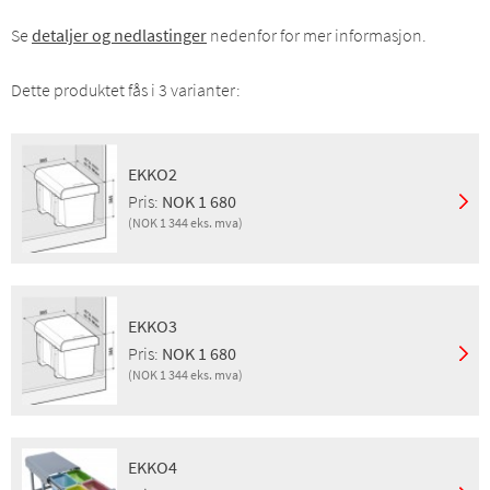
Se
detaljer og nedlastinger
nedenfor for mer informasjon.
Dette produktet fås i 3 varianter:
EKKO2
Pris:
NOK 1 680
(NOK 1 344 eks. mva)
Pris inkl. mva:
NOK 1 680
Pris eks. mva:
NOK 1 344
GTIN:
8001582444048
EKKO3
NRF:
6321711
Pris:
NOK 1 680
NOBB:
24579575
(NOK 1 344 eks. mva)
Produktgruppe:
AVFALL
Pris inkl. mva:
NOK 1 680
Pris eks. mva:
NOK 1 344
EKKO4
GTIN:
8001582444055