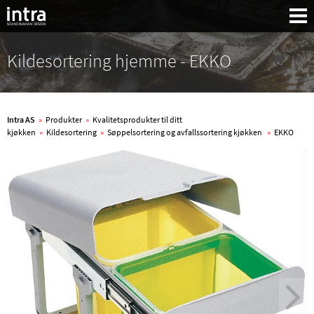
Kildesortering hjemme - EKKO
Intra AS
»
Produkter
»
Kvalitetsprodukter til ditt
kjøkken
»
Kildesortering
»
Søppelsortering og avfallssortering kjøkken
»
EKKO
Søk: