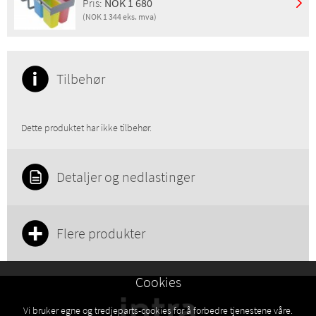
Pris:
NOK 1 680
NRF:
6321712
(NOK 1 344 eks. mva)
NOBB:
28178366
Produktgruppe:
AVFALL
Pris inkl. mva:
NOK 1 680
Pris eks. mva:
NOK 1 344
GTIN:
7393069025859
Tilbehør
NRF:
6320284
NOBB:
60147084
Produktgruppe:
AVFALL
Dette produktet har ikke tilbehør.
Detaljer og nedlastinger
Flere produkter
Cookies
Vi bruker egne og tredjeparts-cookies for å forbedre tjenestene våre.