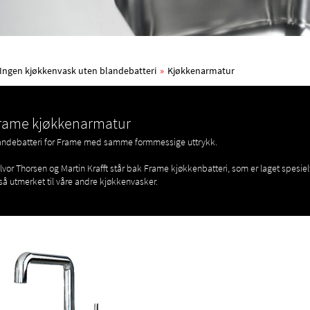
Ingen kjøkkenvask uten blandebatteri
»
Kjøkkenarmatur
rame kjøkkenarmatur
andebatteri for Frame med samme formmessige uttrykk.
lvor Thorsen og Martin Krafft står bak Frame kjøkkenbatteri, som er laget spesiel
så utmerket til våre andre kjøkkenvasker.