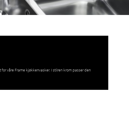
t for våre Frame kjøkkenvasker. I stilren krom passer den