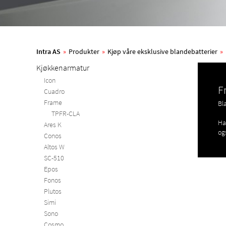
Intra AS
»
Produkter
»
Kjøp våre eksklusive blandebatterier
»
Kjøkkenarmatur
Icon
F
Cuadro
Frame
Bl
TPFR-CLA
Ha
Ares K
og
Conos
Altos W
SC-510
Epos
Fonos
Plutos
Simi
Sono
Cosmo