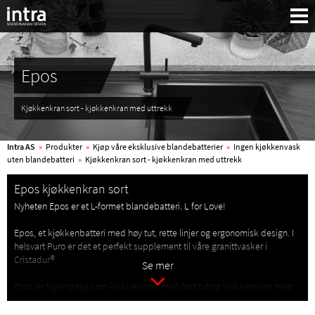
Epos
Kjøkkenkran sort - kjøkkenkran med uttrekk
Intra AS
»
Produkter
»
Kjøp våre eksklusive blandebatterier
»
Ingen kjøkkenvask
uten blandebatteri
»
Kjøkkenkran sort - kjøkkenkran med uttrekk
Epos kjøkkenkran sort
Nyheten Epos er et L-formet blandebatteri. L for Love!
Epos, et kjøkkenbatteri med høy tut, rette linjer og ergonomisk design. I
helsvart Puro er det et perfekt supplement til våre granittvasker i
Cristadur®.
Se mer
Epos er tilgjengelig som kjøkkenkran med fast tut og kjøkkenkran med
Søk:
uttrekk.