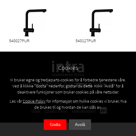
Last ned PDF
540027PUR
540127PUR
Kjøkkenkran med
uttrekk
Cookies
Vi bruker egne og tredjeparts-cookies for å forbedre tjenestene våre.
Ved å klikke "Godta" nedenfor, godtar du dette. Klikk "Avslå" for å
deaktivere funksjoner som bruker cookies på våre nettsider.
Les vår
Cookie Policy
for informasjon om hvilke cookies vi bruker, hva
© 2026 INTRA AS
de brukes til og hvordan de kan slås av.
Vilkår
Privacy policy
Cookies policy
Godta
Avslå