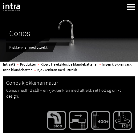
Conos
Kjøkkenkran med uttrekk
Intra AS
»
Produkter
»
Kjøp våre eksklusive blandebatterier
»
Ingen kjøkkenvask
uten blandebatteri
»
Kjøkkenkran med uttrekk
Conos kjøkkenarmatur
Conos i rustfritt stål – en kjøkkenkran med uttrekk i et flott og unikt
design.
Søk: