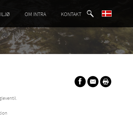
ILJØ
OM INTRA
KONTAKT
leventil.
tion