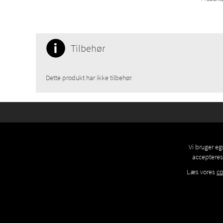
Tilbehør
Dette produkt har ikke tilbehør.
Vi bruger eg
accepteres 
Læs vores
co