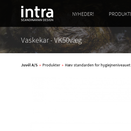
NYHEDER!
PRODUKT
Vaskekar - VK50væg
Juvél A/S
»
Produkter
»
Hæv standarden for hygiejneniveauet me