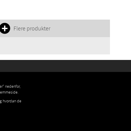
Flere produkter
er" nedenfor,
 hjemmeside.
og hvordan de