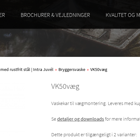
ER
BROCHURER & VEJLEDNINGER
KVALITET OG M
d rustfrit stål | Intra Juvél
»
Bryggersvaske
»
VK50væg
VK50væg
Vaskekar til vægmontering. Leveres med kug
Se
detaljer og downloads
for mere informa
Dette produkt er tilgængeligt i 2 varianter: