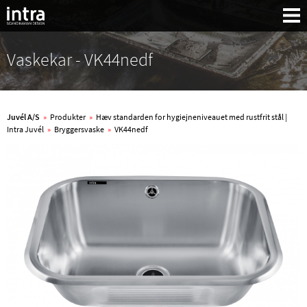
Vaskekar - VK44nedf
Juvél A/S
»
Produkter
»
Hæv standarden for hygiejneniveauet med rustfrit stål |
Intra Juvél
»
Bryggersvaske
»
VK44nedf
Søg: