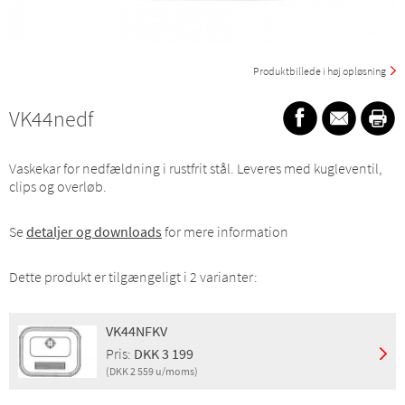
Produktbillede i høj opløsning
VK44nedf
Vaskekar for nedfældning i rustfrit stål. Leveres med kugleventil,
clips og overløb.
Se
detaljer og downloads
for mere information
Dette produkt er tilgængeligt i 2 varianter:
VK44NFKV
Pris:
DKK 3 199
(DKK 2 559 u/moms)
Montering:
Nedfældning