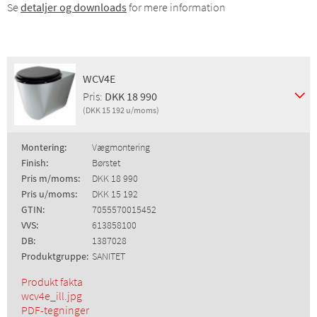
Se
detaljer og downloads
for mere information
WCV4E
Pris:
DKK 18 990
(DKK 15 192 u/moms)
Montering:
Vægmontering
Finish:
Børstet
Pris m/moms:
DKK 18 990
Pris u/moms:
DKK 15 192
GTIN:
7055570015452
VVS:
613858100
DB:
1387028
Produktgruppe:
SANITET
Produkt fakta
wcv4e_ill.jpg
PDF-tegninger