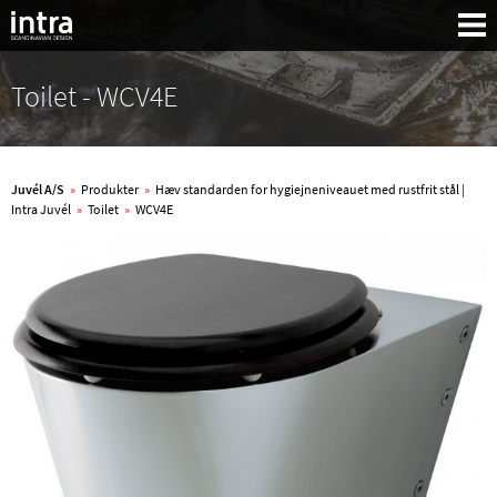
Toilet - WCV4E
Juvél A/S
»
Produkter
»
Hæv standarden for hygiejneniveauet med rustfrit stål |
Intra Juvél
»
Toilet
»
WCV4E
Søg: