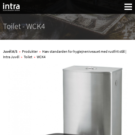
Toilet - WCK4
Juvél A/S
»
Produkter
»
Hæv standarden for hygiejneniveauet med rustfrit stål |
Intra Juvél
»
Toilet
»
WCK4
Søg: