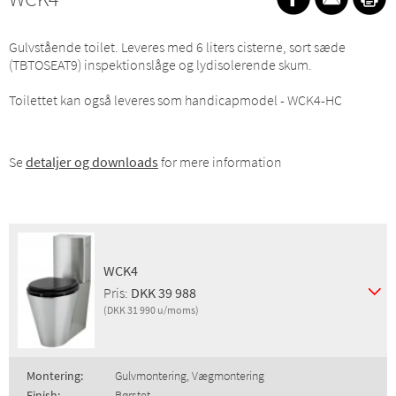
Gulvstående toilet. Leveres med 6 liters cisterne, sort sæde
(TBTOSEAT9) inspektionslåge og lydisolerende skum.
Toilettet kan også leveres som handicapmodel - WCK4-HC
Se
detaljer og downloads
for mere information
WCK4
Pris:
DKK 39 988
(DKK 31 990 u/moms)
Montering:
Gulvmontering, Vægmontering
Finish:
Børstet