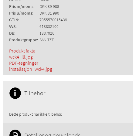
Pris m/moms:
DKK 39 988
Pris u/moms:
DKK 31 990
GTIN:
7055570015438
VVS:
613832100
DB:
1387026
Produktgruppe:
SANITET
Produkt fakta
wck4_ill.jpg
PDF-tegninger
installasjon_wck4.jpg
Tilbehør
Dette produkt har ikke tilbehør.
Detaljer og downloads