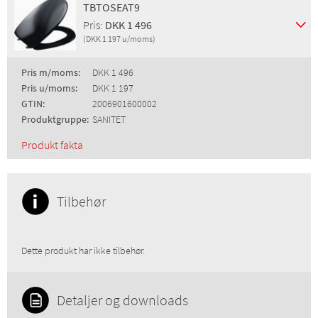
TBTOSEAT9
Pris:
DKK 1 496
(DKK 1 197 u/moms)
Pris m/moms:
DKK 1 496
Pris u/moms:
DKK 1 197
GTIN:
2006901600002
Produktgruppe:
SANITET
Produkt fakta
Tilbehør
Dette produkt har ikke tilbehør.
Detaljer og downloads