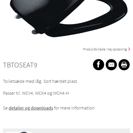
Produktbillede i høj opløsning
TBTOSEAT9
Toiletsæde med låg. Sort hærdet plast.
Passer til: WCV4, WCK4 og WCK4-H
Se
detaljer og downloads
for mere information