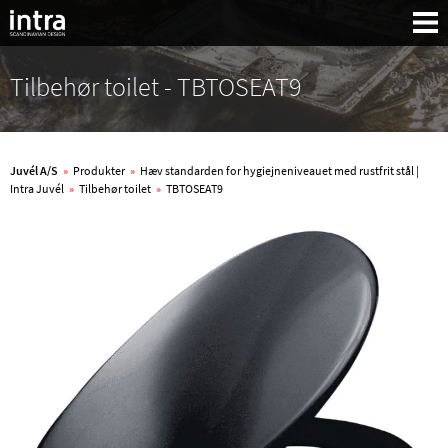
Tilbehør toilet - TBTOSEAT9
Juvél A/S
»
Produkter
»
Hæv standarden for hygiejneniveauet med rustfrit stål |
Intra Juvél
»
Tilbehør toilet
»
TBTOSEAT9
Søg: