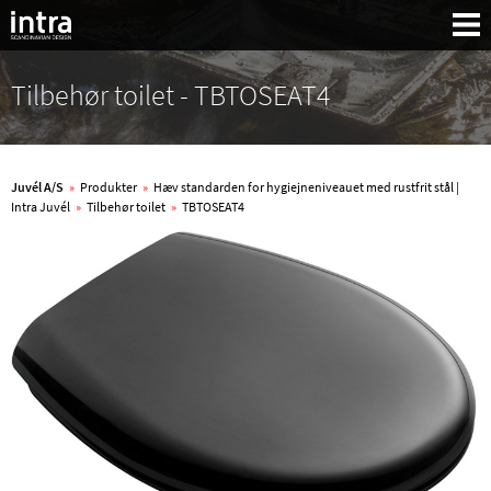
Tilbehør toilet - TBTOSEAT4
Juvél A/S
»
Produkter
»
Hæv standarden for hygiejneniveauet med rustfrit stål |
Intra Juvél
»
Tilbehør toilet
»
TBTOSEAT4
Søg: