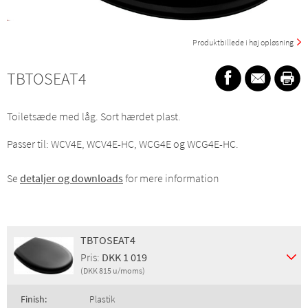
Produktbillede i høj opløsning
TBTOSEAT4
Toiletsæde med låg. Sort hærdet plast.
Passer til: WCV4E, WCV4E-HC, WCG4E og WCG4E-HC.
Se
detaljer og downloads
for mere information
TBTOSEAT4
Pris:
DKK 1 019
(DKK 815 u/moms)
Finish:
Plastik