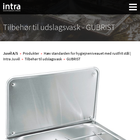
Tilbehør til udslagsvask - GUBRIST
Juvél A/S
»
Produkter
»
Hæv standarden for hygiejneniveauet med rustfrit stål |
Intra Juvél
»
Tilbehør til udslagsvask
»
GUBRIST
Søg: