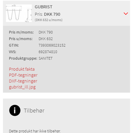
GUBRIST
Pris:
DKK 790
(DKK 632 u/moms)
Pris m/moms:
DKK 790
Pris u/moms:
DKK 632
GTIN:
7393069023152
VVS:
692874810
Produktgruppe:
SANITET
Produkt fakta
PDF-tegninger
DXF-tegninger
gubrist_ill.jpg
Tilbehør
Dette produkt har ikke tilbehør.