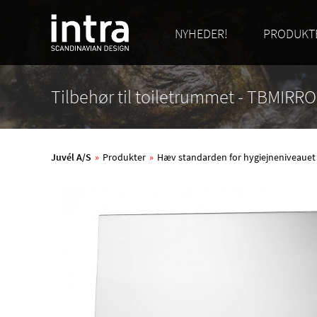
NYHEDER!
PRODUKT
Tilbehør til toiletrummet - TBMIRR
Juvél A/S
»
Produkter
»
Hæv standarden for hygiejneniveauet me