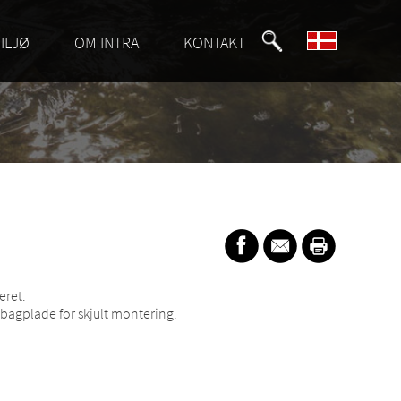
ILJØ
OM INTRA
KONTAKT
eret.
 bagplade for skjult montering.