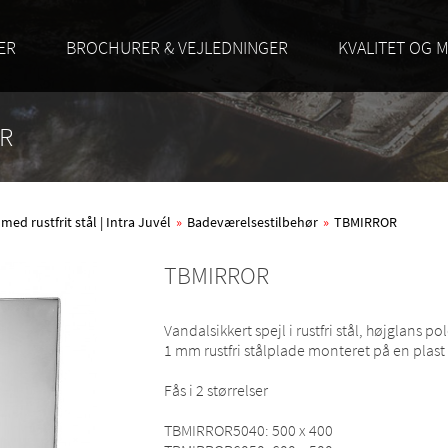
ER
BROCHURER & VEJLEDNINGER
KVALITET OG M
OR
d rustfrit stål | Intra Juvél
»
Badeværelsestilbehør
»
TBMIRROR
TBMIRROR
Vandalsikkert spejl i rustfri stål, højglans pol
1 mm rustfri stålplade monteret på en plast
Fås i 2 størrelser
TBMIRROR5040: 500 x 400