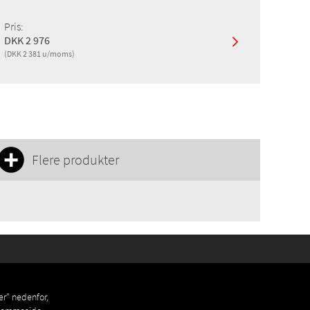
Pris:
DKK 2 976
(DKK 2 381 u/moms)
Flere produkter
er" nedenfor,