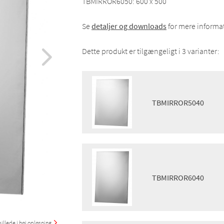
TBMIRROR6050: 600 x 500
Se
detaljer og downloads
for mere informa
Dette produkt er tilgængeligt i 3 varianter:
TBMIRROR5040
Montering:
Vægmontering
Finish:
Poleret
Pris m/moms:
DKK 2 139
Pris u/moms:
DKK 1 711
TBMIRROR6040
GTIN:
8719585000788
Produktgruppe:
SANITET
Montering:
Vægmontering
illede i høj opløsning