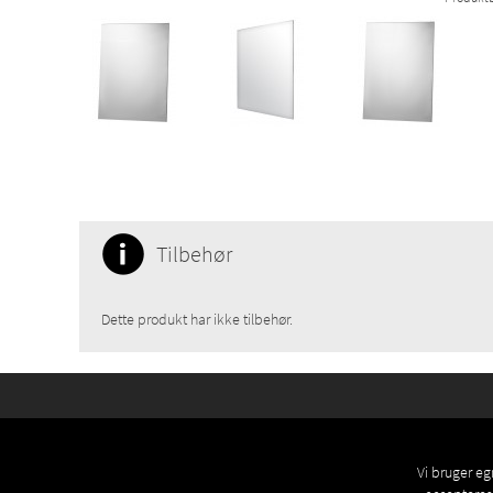
Tilbehør
Dette produkt har ikke tilbehør.
Vi bruger eg