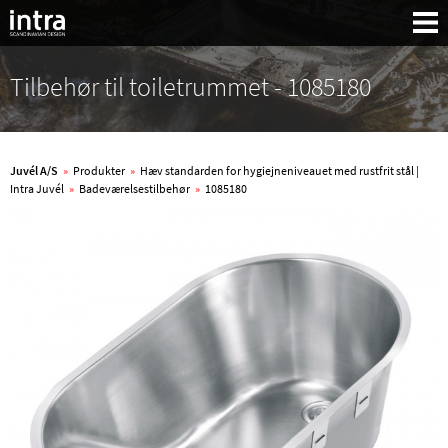
Tilbehør til toiletrummet - 1085180
Juvél A/S
»
Produkter
»
Hæv standarden for hygiejneniveauet med rustfrit stål |
Intra Juvél
»
Badeværelsestilbehør
»
1085180
Søg: