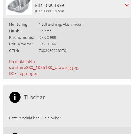
Pris:
DKK 3 999
(DKK 3 199 u/moms)
Montering:
Nedfældning, Flush mount
Finish:
Poleret
Pris m/moms:
DKK 3 999
Pris u/moms:
DKK 3 199
GTIN:
7393069028270
Produkt fakta
sanitaire380_1085180_drawing.jpg
DXF-tegninger
Tilbehør
Dette produkt har ikke tilbehør.