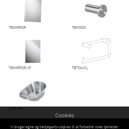
TBMIRROR
TBHOOK
TBMIRROR VF
TBTOA-CL
1085180
Cookies
Vi bruger egne og tredjeparts-cookies til at forbedre vores tjenester.