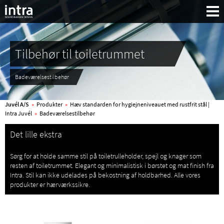
Tilbehør til toiletrummet
Badeværelsestilbehør
Juvél A/S
»
Produkter
»
Hæv standarden for hygiejneniveauet med rustfrit stål |
Intra Juvél
»
Badeværelsestilbehør
Det lille ekstra
Sørg for at holde samme stil på toiletrulleholder, spejl og knager som
resten af toiletrummet. Elegant og minimalistisk i børstet og mat finish fra
Intra. Stil kan ikke udelades på bekostning af holdbarhed. Alle vores
produkter er hærværkssikre.
Søg: