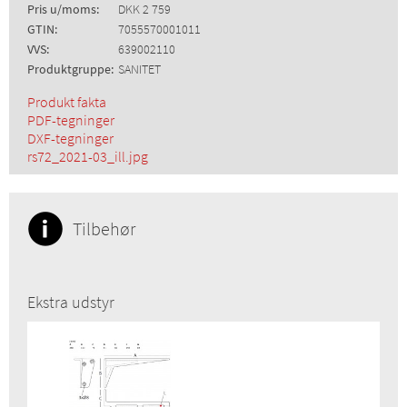
Pris u/moms:
DKK 2 759
GTIN:
7055570001011
VVS:
639002110
Produktgruppe:
SANITET
Produkt fakta
PDF-tegninger
DXF-tegninger
rs72_2021-03_ill.jpg
Tilbehør
Ekstra udstyr