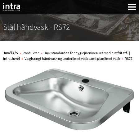
Stål håndvask - RS72
Juvél A/S
»
Produkter
»
Hæv standarden for hygiejneniveauet med rustfrit stål |
Intra Juvél
»
Væghængt håndvask og underlimet vask samt planlimet vask
»
RS72
Søg: