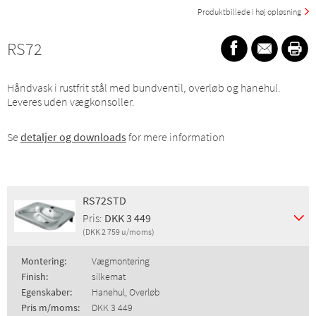
Produktbillede i høj opløsning
RS72
Håndvask i rustfrit stål med bundventil, overløb og hanehul.
Leveres uden vægkonsoller.
Se
detaljer og downloads
for mere information
RS72STD
Pris:
DKK 3 449
(DKK 2 759 u/moms)
Montering:
Vægmontering
Finish:
silkemat
Egenskaber:
Hanehul, Overløb
Pris m/moms:
DKK 3 449