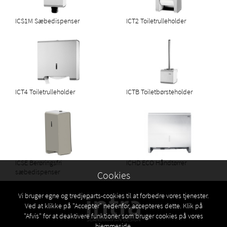
ICS1M Sæbedispenser
ICT2 Toiletrulleholder
ICT4 Toiletrulleholder
ICTB Toiletbørsteholder
ICSE Berøringsfri
ICHD ECO Håndtørrer
sæbedispenser
Cookies
Vi bruger egne og tredjeparts-cookies til at forbedre vores tjenester.
Ved at klikke på "Accepter" nedenfor, accepteres dette. Klik på
"Afvis" for at deaktivere funktioner som bruger cookies på vores
hjemmeside.