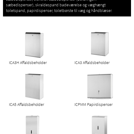
sæbedispenser), skraldespand badeværelse og væghængt
toiletspand, papirdispenser, toiletbørste til væg og håndblæser.
ICA3H Affaldsbeholder
ICA3 Affaldsbeholder
ICA5 Affaldsbeholder
ICPMM Papirdispenser