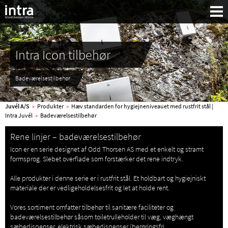
Intra Icon tilbehør
Badeværelsestilbehør
Juvél A/S
»
Produkter
»
Hæv standarden for hygiejneniveauet med rustfrit stål |
Intra Juvél
»
Badeværelsestilbehør
Rene linjer – badeværelsestilbehør
Icon er en serie designet af Odd Thorsen AS med et enkelt og stramt
formsprog. Slebet overflade som forstærker det rene indtryk.
Alle produkter i denne serie er i rustfrit stål. Et holdbart og hygiejniskt
materiale der er vedligeholdelsesfrit og let at holde rent.
Vores sortiment omfatter tilbehør til sanitære faciliteter og
Søg:
badeværelsestilbehør såsom toiletrulleholder til væg, væghængt
sæbedispenser, elektrisk sæbedispenser (berøringsfri