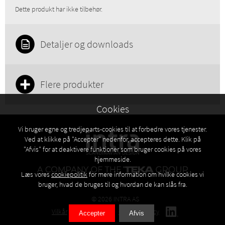
Dette produkt har ikke tilbehør.
Detaljer og downloads
Flere produkter
Cookies
Vi bruger egne og tredjeparts-cookies til at forbedre vores tjenester.
Ved at klikke på "Accepter" nedenfor, accepteres dette. Klik på
"Afvis" for at deaktivere funktioner som bruger cookies på vores
hjemmeside.
Læs vores
cookiepolitik
for mere information om hvilke cookies vi
bruger, hvad de bruges til og hvordan de kan slås fra.
© 2026 INTRA AS
Vilkår
Privacy policy
Cookies policy
Accepter
Afvis