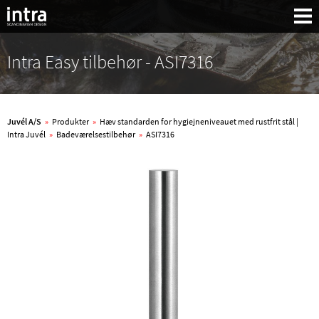
Intra Easy tilbehør - ASI7316
Juvél A/S
»
Produkter
»
Hæv standarden for hygiejneniveauet med rustfrit stål |
Intra Juvél
»
Badeværelsestilbehør
»
ASI7316
Søg: