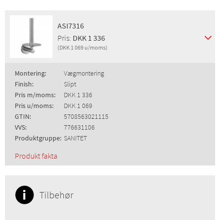
ASI7316
Pris:
DKK 1 336
(DKK 1 069 u/moms)
Montering:
Vægmontering
Finish:
Slipt
Pris m/moms:
DKK 1 336
Pris u/moms:
DKK 1 069
GTIN:
5708563021115
VVS:
776631106
Produktgruppe:
SANITET
Produkt fakta
Tilbehør