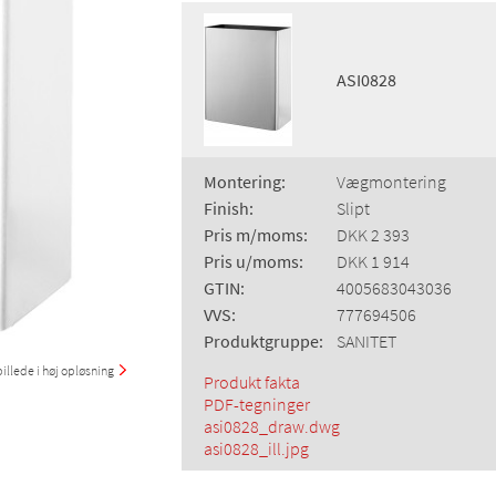
ASI0828
Montering:
Vægmontering
Finish:
Slipt
Pris m/moms:
DKK 2 393
Pris u/moms:
DKK 1 914
GTIN:
4005683043036
VVS:
777694506
Produktgruppe:
SANITET
illede i høj opløsning
Produkt fakta
PDF-tegninger
asi0828_draw.dwg
asi0828_ill.jpg