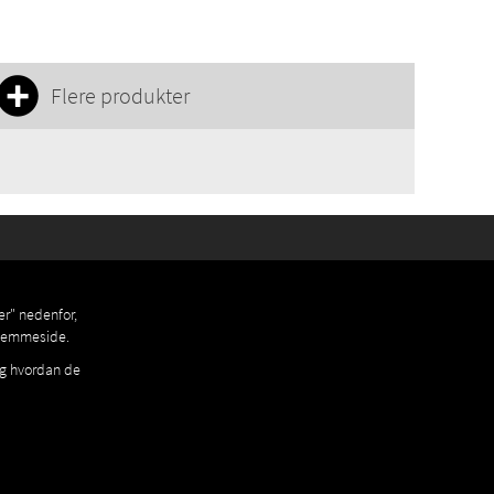
Flere produkter
er" nedenfor,
 hjemmeside.
og hvordan de