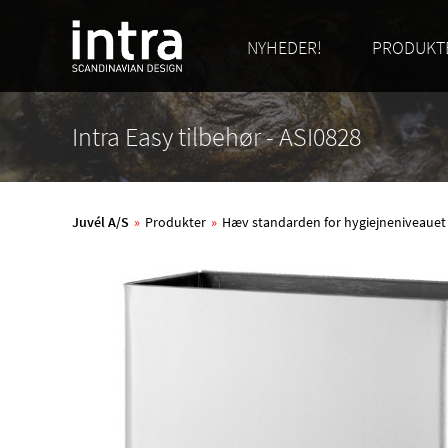
NYHEDER!
PRODUKT
Intra Easy tilbehør - ASI0828
Juvél A/S
»
Produkter
»
Hæv standarden for hygiejneniveauet me