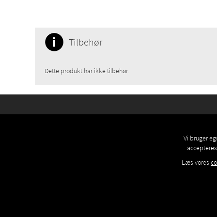
Tilbehør
Dette produkt har ikke tilbehør.
Vi bruger eg
accepteres 
Læs vores
co