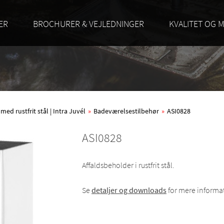
ER
BROCHURER & VEJLEDNINGER
KVALITET OG M
d rustfrit stål | Intra Juvél
»
Badeværelsestilbehør
»
ASI0828
ASI0828
Affaldsbeholder i rustfrit stål.
Se
detaljer og downloads
for mere informa