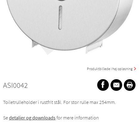
Produktbillede i høj opløsning
ASI0042
Toiletrulleholder i rustfrit stål. For stor rulle max 254mm.
Se
detaljer og downloads
for mere information