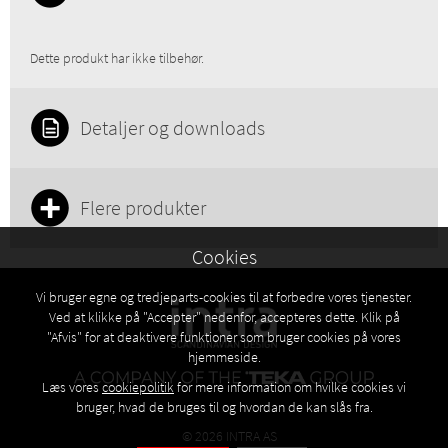
Dette produkt har ikke tilbehør.
Detaljer og downloads
Flere produkter
Cookies
Vi bruger egne og tredjeparts-cookies til at forbedre vores tjenester.
Ved at klikke på "Accepter" nedenfor, accepteres dette. Klik på
"Afvis" for at deaktivere funktioner som bruger cookies på vores
hjemmeside.
Læs vores
cookiepolitik
for mere information om hvilke cookies vi
bruger, hvad de bruges til og hvordan de kan slås fra.
© 2026 INTRA AS