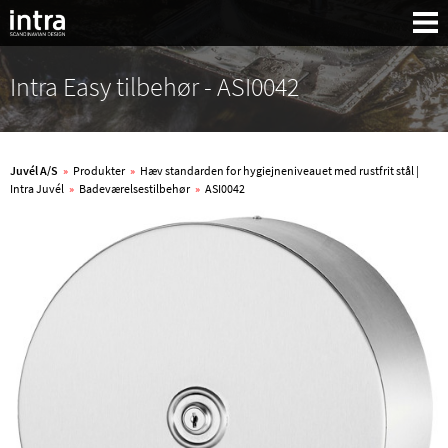
Intra Easy tilbehør - ASI0042
Juvél A/S
»
Produkter
»
Hæv standarden for hygiejneniveauet med rustfrit stål |
Intra Juvél
»
Badeværelsestilbehør
»
ASI0042
Søg: