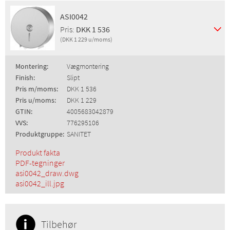
ASI0042
Pris:
DKK 1 536
(DKK 1 229 u/moms)
Montering:
Vægmontering
Finish:
Slipt
Pris m/moms:
DKK 1 536
Pris u/moms:
DKK 1 229
GTIN:
4005683042879
VVS:
776295106
Produktgruppe:
SANITET
Produkt fakta
PDF-tegninger
asi0042_draw.dwg
asi0042_ill.jpg
Tilbehør