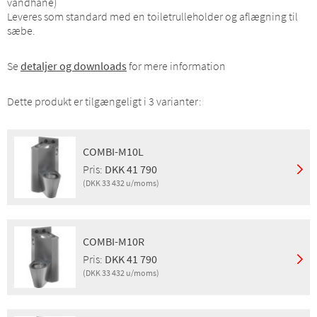
vandhane)
Leveres som standard med en toiletrulleholder og aflægning til
sæbe.
Se
detaljer og downloads
for mere information
Dette produkt er tilgængeligt i 3 varianter:
COMBI-M10L
Pris:
DKK 41 790
(DKK 33 432 u/moms)
Montering:
Boltmontage
Pris m/moms:
DKK 41 790
COMBI-M10R
Pris u/moms:
DKK 33 432
Pris:
DKK 41 790
GTIN:
8719585000139
(DKK 33 432 u/moms)
Produktgruppe:
SANITET
Montering:
Boltmontage