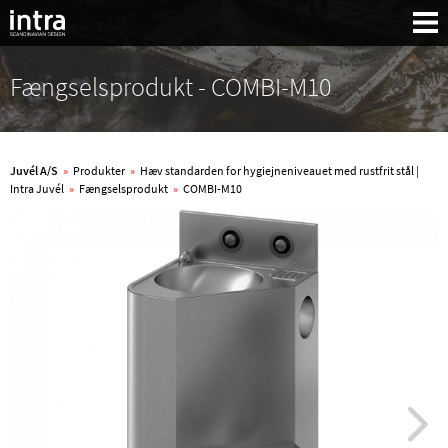
Fængselsprodukt - COMBI-M10
Juvél A/S
»
Produkter
»
Hæv standarden for hygiejneniveauet med rustfrit stål |
Intra Juvél
»
Fængselsprodukt
»
COMBI-M10
Søg: