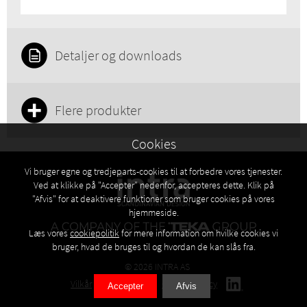
Detaljer og downloads
Flere produkter
Cookies
Vi bruger egne og tredjeparts-cookies til at forbedre vores tjenester.
Ved at klikke på "Accepter" nedenfor, accepteres dette. Klik på
"Afvis" for at deaktivere funktioner som bruger cookies på vores
hjemmeside.
Læs vores
cookiepolitik
for mere information om hvilke cookies vi
bruger, hvad de bruges til og hvordan de kan slås fra.
© 2026 INTRA AS
Vilkår
Privacy policy
Cookies policy
Accepter
Afvis