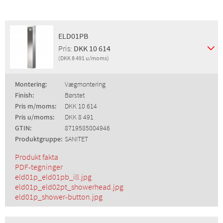
ELD01PB
Pris:
DKK 10 614
(DKK 8 491 u/moms)
Montering:
Vægmontering
Finish:
Børstet
Pris m/moms:
DKK 10 614
Pris u/moms:
DKK 8 491
GTIN:
8719585004946
Produktgruppe:
SANITET
Produkt fakta
PDF-tegninger
eld01p_eld01pb_ill.jpg
eld01p_eld02pt_showerhead.jpg
eld01p_shower-button.jpg