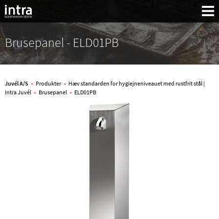
Brusepanel - ELD01PB
Juvél A/S
»
Produkter
»
Hæv standarden for hygiejneniveauet med rustfrit stål |
Intra Juvél
»
Brusepanel
»
ELD01PB
Søg: