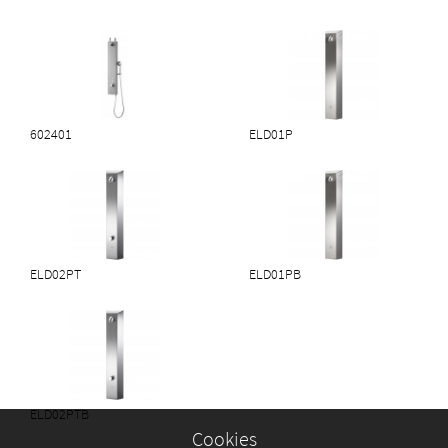
Bæredygtighed
• Mulighed for at hygiejnisk skyl til forebyggelse af legionella
• Bæredygtig/miljøvenligt brusehoved med 6 l/min gennemstrømning
• Energi og vandbesparende løsning kan justeres ved
gennemstrømningen
• Produceret i rustfri stål, som er genanvendeligt.
602401
ELD01P
Sikkerhed
• Skrå top, så det ikke er muligt at stille noget på toppen
• Skrå top gør det mere sikkert at anvende ved f.eks. metal
sundhedspleje
• Vinklet brusehoved
• Vandalsikkert brusepanel i rustfri stål
ELD02PT
ELD01PB
Installation
• Perfekt til renovering, da alle rørdele sidder på indersiden af
brusepanelet
• Tilslut og anvend
• Brusepanelet er en enkel enhed. Alle funktioner kan anvendes uden en
central kontrol enhed
• Batteri 6v eller 24v strømforsyning
ELD02PTB
Cookies