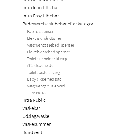
Intra Icon tilbehør
Intra Easy tilbehør
Badeværelsestilbehør efter kategori
Papirdispenser
Elektrisk håndtørrer
Væghængt sæbedispenser
Elektrisk sæbedispenser
Toiletrulleholder til væg
Affaldsbeholder
Toiletbørste til væg
Baby sikkerhedsstol
Væghængt puslebord
ASI9018
Intra Public
Vaskekar
Udslagsvaske
Vaskekummer
Bundventil