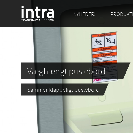
NYHEDER!
PRODUKT
Væghængt puslebord
Sammenklappeligt puslebord