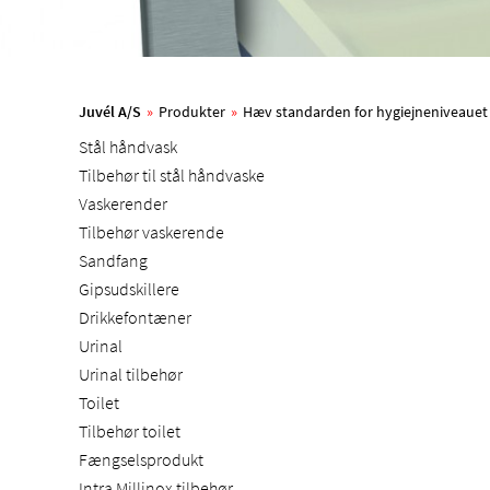
Juvél A/S
»
Produkter
»
Hæv standarden for hygiejneniveauet me
Stål håndvask
Tilbehør til stål håndvaske
Vaskerender
Tilbehør vaskerende
Sandfang
Gipsudskillere
Drikkefontæner
Urinal
Urinal tilbehør
Toilet
Tilbehør toilet
Fængselsprodukt
Intra Millinox tilbehør