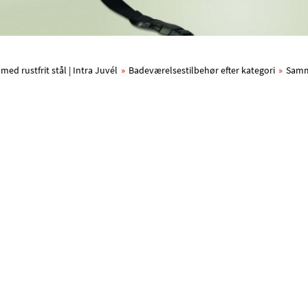
d rustfrit stål | Intra Juvél
»
Badeværelsestilbehør efter kategori
»
Samm