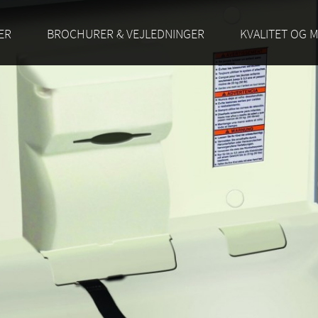
ER
BROCHURER & VEJLEDNINGER
KVALITET OG M