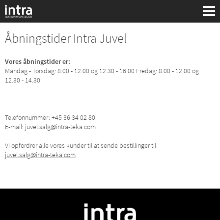
Åbningstider Intra Juvel
Vores åbningstider er:
Mandag - Torsdag: 8.00 - 12.00 og 12.30 - 16.00 Fredag: 8.00 - 12.00 og
12.30 - 14.30.
Telefonnummer: +45 36 34 02 80
E-mail: juvel.salg@intra-teka.com
Vi opfordrer alle vores kunder til at sende bestillinger til
juvel.salg@intra-teka.com
Søg: