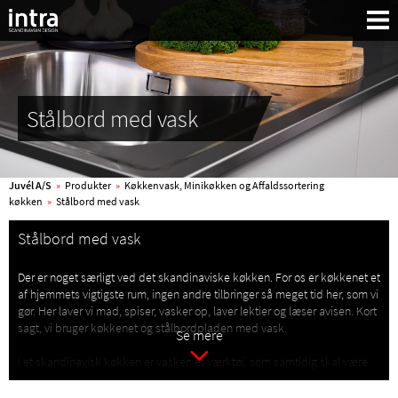
Stålbord med vask
Juvél A/S
»
Produkter
»
Køkkenvask, Minikøkken og Affaldssortering
køkken
»
Stålbord med vask
Stålbord med vask
Der er noget særligt ved det skandinaviske køkken. For os er køkkenet et
af hjemmets vigtigste rum, ingen andre tilbringer så meget tid her, som vi
gør. Her laver vi mad, spiser, vasker op, laver lektier og læser avisen. Kort
sagt, vi bruger køkkenet og stålbordpladen med vask.
Se mere
I et skandinavisk køkken er vasken et værktøj, som samtidig skal være
Søg:
en smuk del af interiøret. Dette er baggrunden for, hvordan Intra arbejder
med designudvikling. Med stålbord med vask blir
k
økkenet praktisk,