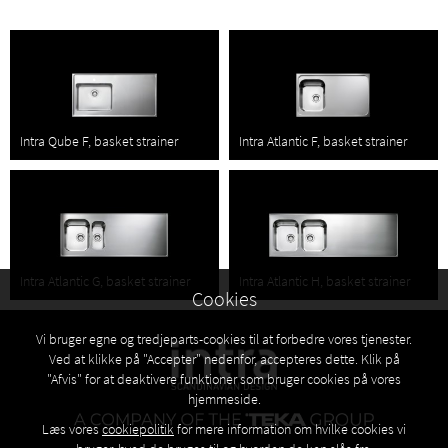
funktionelt og samtidig lækkert og indbydende.
Intra Designstudio bordplade efter mål >>
Se vores stålbord brochure her >>
Intra Qube F, basket strainer
Intra Atlantic F, basket strainer
Download PDF
Intra Atlantic G, basket strainer
Intra Atlantic H, basket strainer
Cookies
Vi bruger egne og tredjeparts-cookies til at forbedre vores tjenester.
Ved at klikke på "Accepter" nedenfor, accepteres dette. Klik på
"Afvis" for at deaktivere funktioner som bruger cookies på vores
Køkkenvaske. Design
hjemmeside.
til hverdagen
Læs vores
cookiepolitik
for mere information om hvilke cookies vi