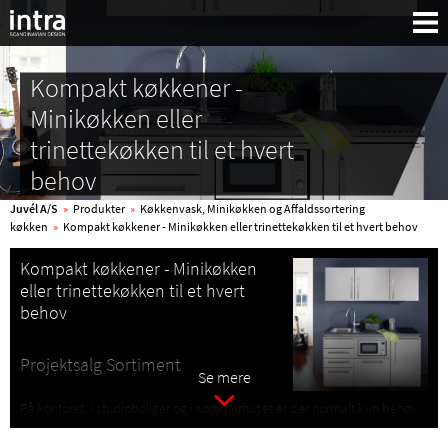
Kompakt køkkener -
Minikøkken eller
trinettekøkken til et hvert
behov
Juvél A/S
»
Produkter
»
Køkkenvask, Minikøkken og Affaldssortering
køkken
»
Kompakt køkkener - Minikøkken eller trinettekøkken til et hvert behov
Kompakt køkkener -
Minikøkken
eller trinettekøkken til et hvert
behov
Projektsalg Sortiment
Se mere
Søg:
På kontoret, i studioboliger og i sommerhuset er der normalt kun behov
for få køkkenredskaber, der kræver opbevaring. Derfor er et trinette,
kompaktkøkken, minikøkken eller et lille køkken en praktisk og