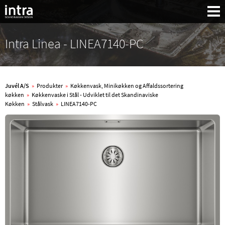
Intra Linea - LINEA7140-PC
Juvél A/S
»
Produkter
»
Køkkenvask, Minikøkken og Affaldssortering
køkken
»
Køkkenvaske i Stål - Udviklet til det Skandinaviske
Køkken
»
Stålvask
»
LINEA7140-PC
Søg: