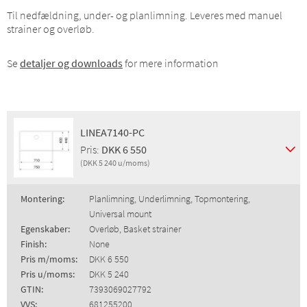
Til nedfældning, under- og planlimning. Leveres med manuel
strainer og overløb.
Se
detaljer og downloads
for mere information
LINEA7140-PC
Pris:
DKK 6 550
(DKK 5 240 u/moms)
Montering:
Planlimning, Underlimning, Topmontering,
Universal mount
Egenskaber:
Overløb, Basket strainer
Finish:
None
Pris m/moms:
DKK 6 550
Pris u/moms:
DKK 5 240
GTIN:
7393069027792
VVS:
681255200