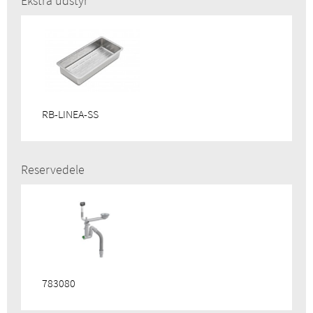
Ekstra udstyr
VVS:
681259190
DB:
2422433
RB-LINEA-SS
Reservedele
783080