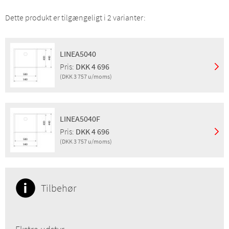
Dette produkt er tilgængeligt i 2 varianter:
LINEA5040
Pris:
DKK 4 696
(DKK 3 757 u/moms)
Montering:
Underlimning
Finish:
Børstet
LINEA5040F
Egenskaber:
Overløb, Basket strainer, Vandlås
Pris:
DKK 4 696
Pris m/moms:
DKK 4 696
(DKK 3 757 u/moms)
Pris u/moms:
DKK 3 757
GTIN:
5708563021733
Montering:
Nedfældning, Planlimning
VVS:
681259180
Finish:
Børstet
DB:
2422432
Egenskaber:
Overløb, Basket strainer, Vandlås
Tilbehør
Pris m/moms:
DKK 4 696
Pris u/moms:
DKK 3 757
GTIN:
5708563022471