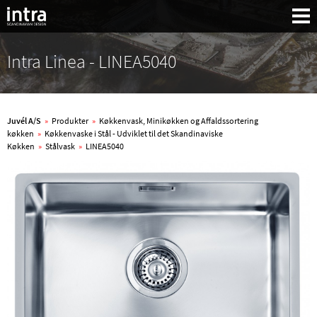
Intra Linea - LINEA5040
Juvél A/S
»
Produkter
»
Køkkenvask, Minikøkken og Affaldssortering
køkken
»
Køkkenvaske i Stål - Udviklet til det Skandinaviske
Køkken
»
Stålvask
»
LINEA5040
Søg: